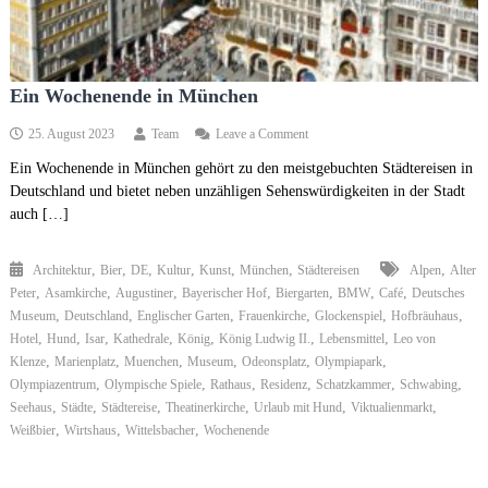
Ein Wochenende in München
on
25. August 2023
Team
Leave a Comment
Ein
Ein Wochenende in München gehört zu den meistgebuchten Städtereisen in
Wochenende
Deutschland und bietet neben unzähligen Sehenswürdigkeiten in der Stadt
in
München
auch […]
,
,
,
,
,
,
,
Architektur
Bier
DE
Kultur
Kunst
München
Städtereisen
Alpen
Alter
,
,
,
,
,
,
,
Peter
Asamkirche
Augustiner
Bayerischer Hof
Biergarten
BMW
Café
Deutsches
,
,
,
,
,
,
Museum
Deutschland
Englischer Garten
Frauenkirche
Glockenspiel
Hofbräuhaus
,
,
,
,
,
,
,
Hotel
Hund
Isar
Kathedrale
König
König Ludwig II.
Lebensmittel
Leo von
,
,
,
,
,
,
Klenze
Marienplatz
Muenchen
Museum
Odeonsplatz
Olympiapark
,
,
,
,
,
,
Olympiazentrum
Olympische Spiele
Rathaus
Residenz
Schatzkammer
Schwabing
,
,
,
,
,
,
Seehaus
Städte
Städtereise
Theatinerkirche
Urlaub mit Hund
Viktualienmarkt
,
,
,
Weißbier
Wirtshaus
Wittelsbacher
Wochenende