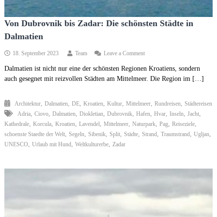
Von Dubrovnik bis Zadar: Die schönsten Städte in
Dalmatien
on
18. September 2023
Team
Leave a Comment
Von
Dalmatien ist nicht nur eine der schönsten Regionen Kroatiens, sondern
Dubrovnik
auch gesegnet mit reizvollen Städten am Mittelmeer. Die Region im […]
bis
Zadar:
Die
,
,
,
,
,
,
,
Architektur
Dalmatien
DE
Kroatien
Kultur
Mittelmeer
Rundreisen
Städtereisen
schönsten
,
,
,
,
,
,
,
,
,
Adria
Ciovo
Dalmatien
Diokletian
Dubrovnik
Hafen
Städte
Hvar
Inseln
Jacht
in
,
,
,
,
,
,
,
,
Kathedrale
Korcula
Kroatien
Lavendel
Mittelmeer
Naturpark
Pag
Reiseziele
Dalmatien
,
,
,
,
,
,
,
,
schoenste Staedte der Welt
Segeln
Sibenik
Split
Städte
Strand
Traumstrand
Ugljan
,
,
,
UNESCO
Urlaub mit Hund
Weltkulturerbe
Zadar