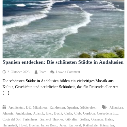
Spanien entdecken: Die schönsten Städte in Andalusien
on
2. Oktober 2023
Team
Leave a Comment
Spanien
Die schönsten Städte in Andalusien bilden ein vielseitiges Mosaik aus
entdecken:
Kultur, Geschichte und natürlicher Schönheit, das für Reisende aller Art
Die
schönsten
[…]
Städte
in
,
,
,
,
,
,
Architektur
DE
Mittelmeer
Rundreisen
Spanien
Andalusien
Städtereisen
Alhambra
,
,
,
,
,
,
,
,
,
Almeria
Andalusien
Atlantik
Bier
Bucht
Cadiz
Club
Cordoba
Costa de la Luz
,
,
,
,
,
,
,
Costa del Sol
Ferienhaus
Game of Thrones
Gibraltar
Golfen
Granada
Hafen
,
,
,
,
,
,
,
,
Hafenstadt
Hotel
Huelva
James Bond
Jerez
Karneval
Kathedrale
Kitesurfen