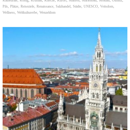
,
,
,
,
,
,
,
,
,
Kathedrale
König
Krumau
Kueche
Kurort
Mähren
Marienbad
Moldau
Olmütz
,
,
,
,
,
,
,
,
Pils
Plätze
Reiseziele
Renaissance
Salzhandel
Städte
UNESCO
Veitsdom
,
,
Wellness
Weltkulturerbe
Wenzeldom