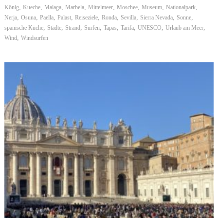
,
,
,
,
,
,
,
,
König
Kueche
Malaga
Marbela
Mittelmeer
Moschee
Museum
Nationalpark
,
,
,
,
,
,
,
,
,
Nerja
Osuna
Paella
Palast
Reiseziele
Ronda
Sevilla
Sierra Nevada
Sonne
,
,
,
,
,
,
,
,
spanische Küche
Städte
Strand
Surfen
Tapas
Tarifa
UNESCO
Urlaub am Meer
,
Wind
Windsurfen