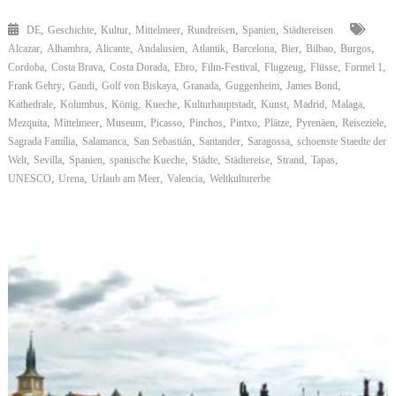
in
Spanien
,
,
,
,
,
,
DE
Geschichte
Kultur
Mittelmeer
Rundreisen
Spanien
Städtereisen
,
,
,
,
,
,
,
,
,
Alcazar
Alhambra
Alicante
Andalusien
Atlantik
Barcelona
Bier
Bilbao
Burgos
,
,
,
,
,
,
,
,
Cordoba
Costa Brava
Costa Dorada
Ebro
Film-Festival
Flugzeug
Flüsse
Formel 1
,
,
,
,
,
,
Frank Gehry
Gaudi
Golf von Biskaya
Granada
Guggenheim
James Bond
,
,
,
,
,
,
,
,
Kathedrale
Kolumbus
König
Kueche
Kulturhauptstadt
Kunst
Madrid
Malaga
,
,
,
,
,
,
,
,
,
Mezquita
Mittelmeer
Museum
Picasso
Pinchos
Pintxo
Plätze
Pyrenäen
Reiseziele
,
,
,
,
,
Sagrada Família
Salamanca
San Sebastián
Santander
Saragossa
schoenste Staedte der
,
,
,
,
,
,
,
,
Welt
Sevilla
Spanien
spanische Kueche
Städte
Städtereise
Strand
Tapas
,
,
,
,
UNESCO
Urena
Urlaub am Meer
Valencia
Weltkulturerbe