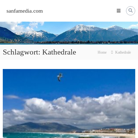
Skip
to
sanfamedia.com
content
Schlagwort:
Kathedrale
Home
Kathedrale