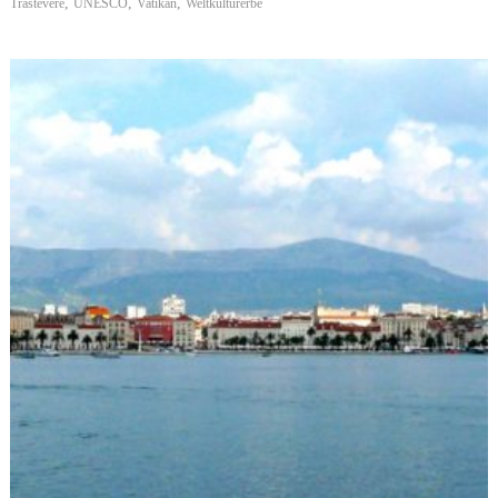
,
,
,
Trastevere
UNESCO
Vatikan
Weltkulturerbe