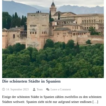
Die schönsten Städte in Spanien
on
14. September 2023
Team
Leave a Comment
Die
Einige der schönsten Städte in Spanien zählen zweifellos zu den schönsten
schönsten
Städten weltweit. Spanien zieht nicht nur aufgrund seiner endlosen […]
Städte