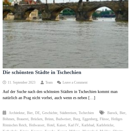
Die schönsten Städte in Tschechien
on
11. September 2023
Team
Leave a Comment
Die
Auf der Suche nach den schönsten Städten in Tschechien kommt man
schönsten
natürlich an Prag nicht vorbei, auch wenn es neben […]
Städte
in
Tschechien
,
,
,
,
,
,
,
Architektur
Bier
DE
Geschichte
Städtereisen
Tschechien
Barock
Bier
,
,
,
,
,
,
,
,
Böhmen
Brauerei
Brücken
Brünn
Budweiser
Burg
Eggenberg
Flüsse
Heiliges
,
,
,
,
,
,
,
Römisches Reich
Heilwasser
Hotel
Kaiser
Karl IV.
Karlsbad
Karlsbrücke