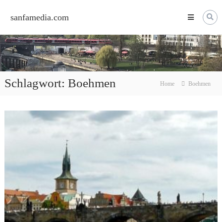
Skip
to
sanfamedia.com
content
Schlagwort:
Boehmen
Home
Boehmen