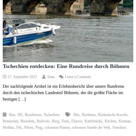
Tschechien entdecken: Eine Rundreise durch Böhmen
on
17. September 2023
Team
Leave a Comment
Tschechien
Der nachfolgende Artikel ist ein Erlebnisbericht über unsere Rundreise
entdecken:
durch den tschechischen Landesteil Böhmen, der die größte Fläche im
Eine
Rundreise
heutigen […]
durch
Böhmen
,
,
,
,
,
,
Bier
DE
Rundreisen
Tschechien
Bier
Boehmen
Boehmische Kueche
,
,
,
,
,
,
,
,
,
Brauereien
Bruecken
Budweis
Burg
Dom
Fluesse
Karlsbrücke
Kirchen
Krumau
,
,
,
,
,
,
Moldau
Pils
Pilsen
Prag
schoenste Plaetze
schoenste Staedte der Welt
Veitsdom