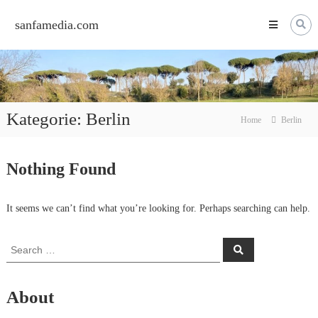
Skip
to
sanfamedia.com
content
Kategorie:
Berlin
Home
Berlin
Nothing Found
It seems we can’t find what you’re looking for. Perhaps searching can help.
Search
Search
for:
About