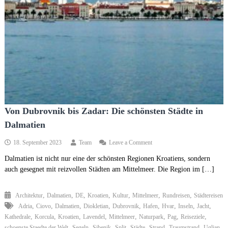
Von Dubrovnik bis Zadar: Die schönsten Städte in
Dalmatien
on
18. September 2023
Team
Leave a Comment
Von
Dalmatien ist nicht nur eine der schönsten Regionen Kroatiens, sondern
Dubrovnik
auch gesegnet mit reizvollen Städten am Mittelmeer. Die Region im […]
bis
Zadar:
Die
,
,
,
,
,
,
,
Architektur
Dalmatien
DE
Kroatien
Kultur
Mittelmeer
Rundreisen
Städtereisen
schönsten
,
,
,
,
,
,
,
,
,
Adria
Ciovo
Dalmatien
Diokletian
Dubrovnik
Hafen
Städte
Hvar
Inseln
Jacht
in
,
,
,
,
,
,
,
,
Kathedrale
Korcula
Kroatien
Lavendel
Mittelmeer
Naturpark
Pag
Reiseziele
Dalmatien
,
,
,
,
,
,
,
,
schoenste Staedte der Welt
Segeln
Sibenik
Split
Städte
Strand
Traumstrand
Ugljan