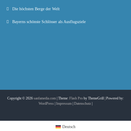
Die höchsten Berge der Welt
Bayerns schönste Schlösser als Ausflugsziele
Copyright © 2026
sanfamedia.com
| Theme:
Flash Pro
by ThemeGrill | Powered by:
WordPress
|
Impressum
|
Datenschutz
|
Deutsch