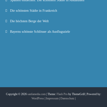
Spanien entdecken: Die schönsten Städte in Andalusien
Die schönsten Städte in Frankreich
Die höchsten Berge der Welt
Bayerns schönste Schlösser als Ausflugsziele
Copyright © 2026
sanfamedia.com
| Theme:
Flash Pro
by ThemeGrill | Powered by:
WordPress
|
Impressum
|
Datenschutz
|