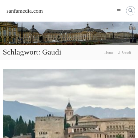
Skip
to
sanfamedia.com
content
Schlagwort:
Gaudi
Home
Gaudi