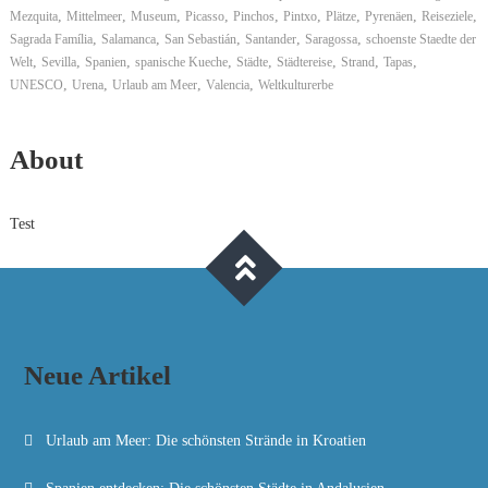
,
,
,
,
,
,
,
,
,
Mezquita
Mittelmeer
Museum
Picasso
Pinchos
Pintxo
Plätze
Pyrenäen
Reiseziele
,
,
,
,
,
Sagrada Família
Salamanca
San Sebastián
Santander
Saragossa
schoenste Staedte der
,
,
,
,
,
,
,
,
Welt
Sevilla
Spanien
spanische Kueche
Städte
Städtereise
Strand
Tapas
,
,
,
,
UNESCO
Urena
Urlaub am Meer
Valencia
Weltkulturerbe
About
Test
Neue Artikel
Urlaub am Meer: Die schönsten Strände in Kroatien