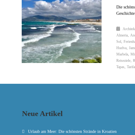
Die schöns
Geschichte
Architek
,
Almeria
An
,
Sol
Ferienh
,
Huelva
Jam
,
Marbela
Mi
,
Reiseziele
R
,
Tapas
Tarif
Neue Artikel
Urlaub am Meer: Die schönsten Strände in Kroatien