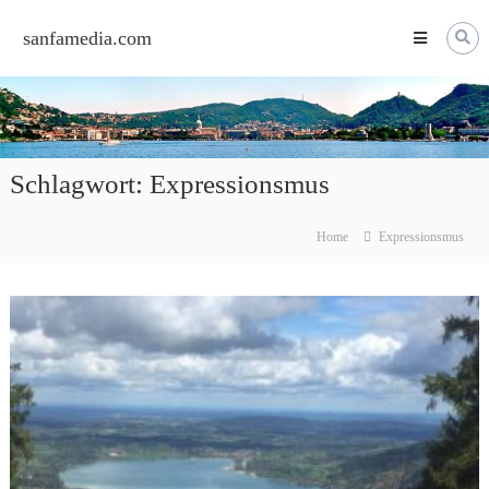
Skip
to
sanfamedia.com
content
Schlagwort:
Expressionsmus
Home
Expressionsmus