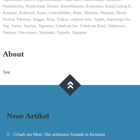
,
,
,
,
,
,
Partenkirchen
Hundestrand
Kloster
Klosterbrauerei
Kochselsee
König Ludwig II.
,
,
,
,
,
,
,
Konstanz
Kraftwerk
Kunst
Luftschifffahrt
Maler
München
Museum
Musik-
,
,
,
,
,
,
,
,
Festival
Pilsensee
Reggae
Rock
Schloss
schönste Seen
Segeln
Starnberger See
,
,
,
,
,
,
,
Sup
Surfen
Tauchen
Tegernsee
Urlaub am See
Urlaub mit Hund
Walchensee
,
,
,
,
Wandern
Wassersport
Watzmann
Zeppelin
Zugspitze
About
Test
Neue Artikel
Urlaub am Meer: Die schönsten Strände in Kroatien