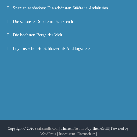
Spanien entdecken: Die schönsten Städte in Andalusien
Die schönsten Städte in Frankreich
Die höchsten Berge der Welt
Bayerns schönste Schlösser als Ausflugsziele
Copyright © 2026
sanfamedia.com
| Theme:
Flash Pro
by ThemeGrill | Powered by:
WordPress
|
Impressum
|
Datenschutz
|