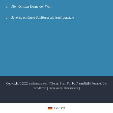
Die höchsten Berge der Welt
Bayerns schönste Schlösser als Ausflugsziele
Copyright © 2026
sanfamedia.com
| Theme:
Flash Pro
by ThemeGrill | Powered by:
WordPress
|
Impressum
|
Datenschutz
|
Deutsch