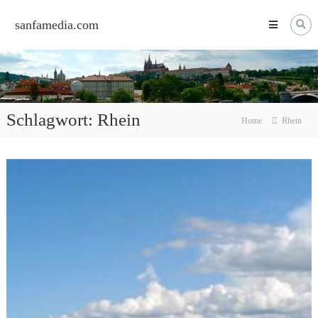
Skip
to
sanfamedia.com
content
Schlagwort:
Rhein
Home
Rhein