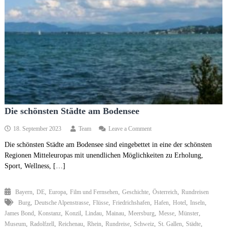
Die schönsten Städte am Bodensee
on
18. September 2023
Team
Leave a Comment
Die
Die schönsten Städte am Bodensee sind eingebettet in eine der schönsten
schönsten
Regionen Mitteleuropas mit unendlichen Möglichkeiten zu Erholung,
Städte
am
Sport, Wellness, […]
Bodensee
,
,
,
,
,
,
Bayern
DE
Europa
Film und Fernsehen
Geschichte
Österreich
Rundreisen
,
,
,
,
,
,
,
Burg
Deutsche Alpenstrasse
Flüsse
Friedrichshafen
Hafen
Hotel
Inseln
,
,
,
,
,
,
,
,
James Bond
Konstanz
Konzil
Lindau
Mainau
Meersburg
Messe
Münster
,
,
,
,
,
,
,
,
Museum
Radolfzell
Reichenau
Rhein
Rundreise
Schweiz
St. Gallen
Städte