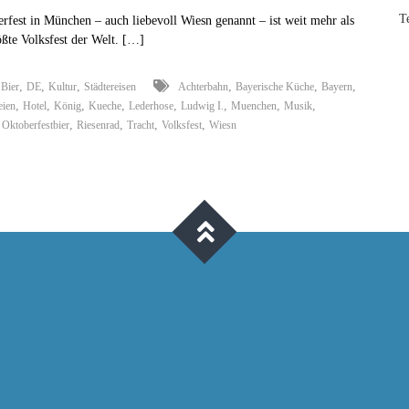
O’zapft
T
rfest in München – auch liebevoll Wiesn genannt – ist weit mehr als
is!
ößte Volksfest der Welt. […]
Das
Oktoberfest
in
,
,
,
,
,
,
,
Bier
DE
Kultur
Städtereisen
Achterbahn
Bayerische Küche
Bayern
München
,
,
,
,
,
,
,
,
eien
Hotel
König
Kueche
Lederhose
Ludwig I.
Muenchen
Musik
,
,
,
,
,
Oktoberfestbier
Riesenrad
Tracht
Volksfest
Wiesn