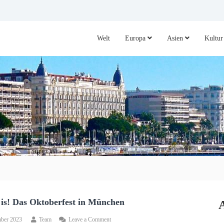
Welt
Europa
Asien
Kultur
 is! Das Oktoberfest in München
on
mber 2023
Team
Leave a Comment