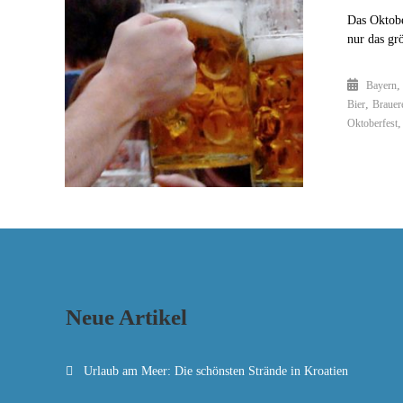
Das Oktobe
nur das gr
Bayern
,
Bier
Brauer
Oktoberfest
Neue Artikel
Urlaub am Meer: Die schönsten Strände in Kroatien