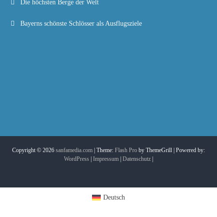
Die höchsten Berge der Welt
Bayerns schönste Schlösser als Ausflugsziele
Copyright © 2026
sanfamedia.com
| Theme:
Flash Pro
by ThemeGrill | Powered by:
WordPress
|
Impressum
|
Datenschutz
|
Deutsch