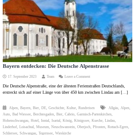
Bayern entdecken: Die Deutsche Alpenstrasse
on
17. September 2023
Team
Leave a Comment
Bayern
Die Deutsche Alpenstraße, eine der ältesten Ferienstraßen Deutschlands,
entdecken:
erstreckt sich auf einer Länge von über 450 km zwischen Lindau am […]
Die
Deutsche
Alpenstrasse
,
,
,
,
,
,
,
,
Alpen
Bayern
Bier
DE
Geschichte
Kultur
Rundreisen
Allgäu
Alpen
,
,
,
,
,
,
Auto
Bad Wiessee
Berchtesgaden
Bier
Cabrio
Garmisch-Partenkirchen
,
,
,
,
,
,
,
,
Hohenschwangau
Hotel
Inntal
Isartal
König
Königssee
Kueche
Lindau
,
,
,
,
,
,
,
Linderhof
Loisachtal
Museum
Neuschwanstein
Oberjoch
Pfronten
Rottach-Egern
,
,
,
Schliersee
Schwangau
Tegernsee
Wieskirche