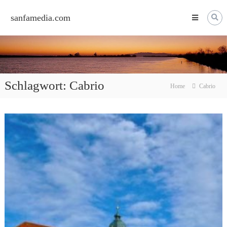
Skip
to
sanfamedia.com
content
Schlagwort:
Cabrio
Home
Cabrio